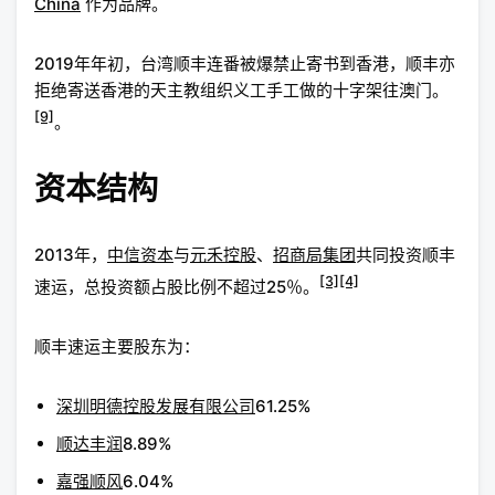
China
作为品牌。
2019年年初，台湾顺丰连番被爆禁止寄书到香港，顺丰亦
拒绝寄送香港的天主教组织义工手工做的十字架往澳门。
[9]
。
资本结构
2013年，
中信资本
与
元禾控股
、
招商局集团
共同投资顺丰
[3]
[4]
速运，总投资额占股比例不超过25％。
顺丰速运主要股东为：
深圳明德控股发展有限公司
61.25%
顺达丰润
8.89%
嘉强顺风
6.04%