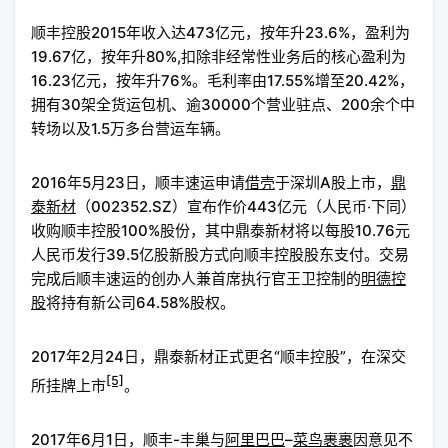
顺丰控股2015年收入达473亿元，按年升23.6%，盈利为
19.67亿，按年升80%,扣除非经常性业务后的核心盈利为
16.23亿元，按年升76%。毛利率由17.55%增至20.42%，
拥有30架全货运包机、逾30000个营业驻点、200余个中
转场以及1.5万多台营运车辆。
2016年5月23日，顺丰速运申请
借壳
于深圳A股上市，
鼎
泰新材
（002352.SZ）宣布作价443亿元（人民币‧下同）
收购顺丰控股100%股份，其中鼎泰新材将以每股10.76元
人民币发行39.5亿股新股方式向顺丰控股股东支付。交易
完成后顺丰速运的创办人兼首席执行官王卫控制的
明德控
股
将持有新公司64.58%股权。
2017年2月24日，鼎泰新材正式更名“顺丰控股”，在深交
[5]
所挂牌上市
。
2017年6月1日，顺丰-丰巢与
阿里巴巴
–
菜鸟裹裹
因意见不