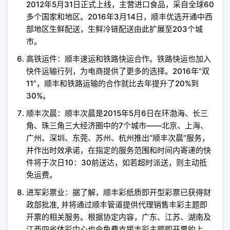
2012年5月31日正式上线，主营进口食品，采自全球60
多个国家和地区。2016年3月14日，顺丰优选开通中西
部地区生鲜配送，生鲜冷链配送由此扩展至203个城
市。
高铁运件：顺丰速运和铁路快运合作。铁路快运也加入
快件运输行列，为电商提供了更多的选择。2016年“双
11”，顺丰和铁路运输的合作就比去年提升了20%到
30%。
顺丰次晨：顺丰次晨是2015年5月6日在环渤海、长三
角、珠三角三大经济圈中的7个城市——北京、上海、
广州、深圳、东莞、苏州、杭州推出“顺丰次晨”服务，
并作出时效承诺，在指定的服务范围和时间内寄递的快
件将于次日10：30前送达，如若超时派送，则主动抵
免运费。
进军彩票业：据了解，顺丰彩纸质即开型彩票已获得财
政部批准, 并将通过顺丰管道提供代理销售丰彩主题即
开票的相关服务。根据协定内容，广东、江苏、湖南及
江西四省体彩中心也会免费支援丰彩主题即开票的上