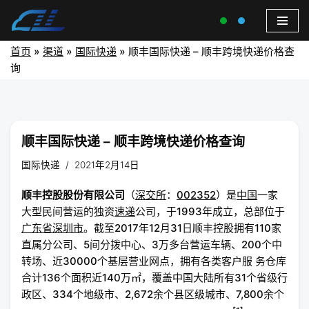
首页
»
渠道
»
国际快递
»
顺丰国际快递 – 顺丰跨境快递价格查
询
顺丰国际快递 – 顺丰跨境快递价格查询
国际快递
2021年2月14日
顺丰控股股份有限公司
（
深交所
：
002352
）是
中国
一家
大型民间营运的独资
速递
公司，于1993年成立，总部位于
广东省
深圳市
。截至2017年12月31日顺丰控股拥有110家
直属分公司、5间分拨中心、3万多台营运车辆、200个中
转场、近30000个基层营业网点，拥有各类客户服 务仓库
合计136个面积近140万㎡，覆盖中国大陆所有31个省级行
政区、334个地级市、2,672余个县区级城市、7,800余个