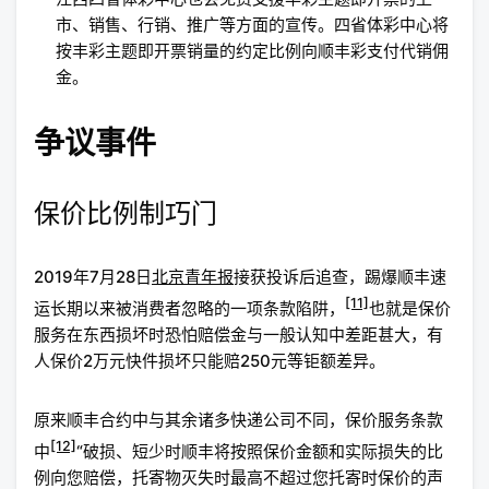
市、销售、行销、推广等方面的宣传。四省体彩中心将
按丰彩主题即开票销量的约定比例向顺丰彩支付代销佣
金。
争议事件
保价比例制巧门
2019年7月28日
北京青年报
接获投诉后追查，踢爆顺丰速
[11]
运长期以来被消费者忽略的一项条款陷阱，
也就是保价
服务在东西损坏时恐怕赔偿金与一般认知中差距甚大，有
人保价2万元快件损坏只能赔250元等钜额差异。
原来顺丰合约中与其余诸多快递公司不同，保价服务条款
[12]
中
“破损、短少时顺丰将按照保价金额和实际损失的比
例向您赔偿，托寄物灭失时最高不超过您托寄时保价的声