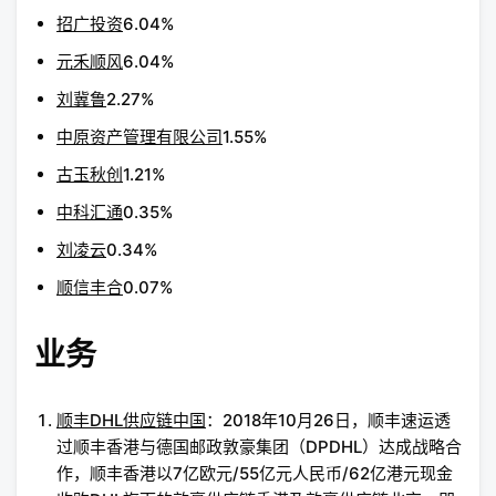
招广投资
6.04%
元禾顺风
6.04%
刘冀鲁
2.27%
中原资产管理有限公司
1.55%
古玉秋创
1.21%
中科汇通
0.35%
刘凌云
0.34%
顺信丰合
0.07%
业务
顺丰DHL供应链中国
：2018年10月26日，顺丰速运透
过顺丰香港与德国邮政敦豪集团（DPDHL）达成战略合
作，顺丰香港以7亿欧元/55亿元人民币/62亿港元现金