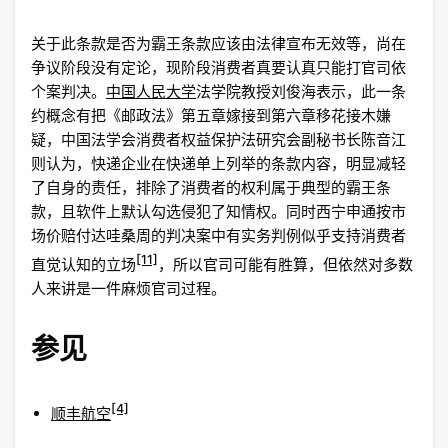
关于此条款是否为霸王条款应该由法律宣布无效等，尚在
争议阶段没有定论，现阶段消费者真要认真只能打官司依
个案判决。
中国人民大学
法学院教授刘俊海表示，此一条
约概念有把《邮政法》第五章嫁接到第六章移花接木嫌
疑，中国法学会消费者权益保护法研究会副秘书长陈音江
则认为，快递企业在快递单上列举的条款内容，明显减轻
了自身的责任，排除了消费者的权利属于典型的霸王条
款，且软件上默认勾选侵犯了知情权。同时西宁申通按市
场价赔付达哇桑周的判决案中有实务判例似乎支持消费者
[11]
直觉认知的立场
，所以官司可能有胜算，但依然对多数
人来讲是一件麻烦官司过程。
参见
[4]
顺丰航空