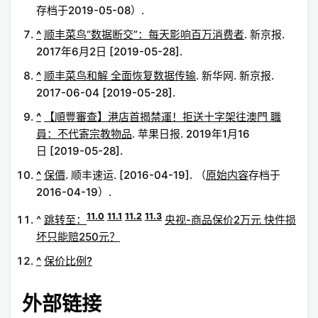
存档于2019-05-08）.
^
顺丰菜鸟“数据断交”：每天影响百万消费者
. 新京报.
2017年6月2日 [2019-05-28].
^
顺丰菜鸟和解 全面恢复数据传输
. 新华网. 新京报.
2017-06-04 [2019-05-28].
^
【順豐審查】港店首揭禁運！拒送十字架往澳門 職
員：不代寄宗教物品
. 苹果日报. 2019年1月16
日 [2019-05-28].
^
保價
. 顺丰速运. [2016-04-19]. （
原始内容
存档于
2016-04-19）.
11.0
11.1
11.2
11.3
^
跳转至：
央视-商品保价2万元 快件损
坏只能赔250元？
^
保价比例?
外部链接