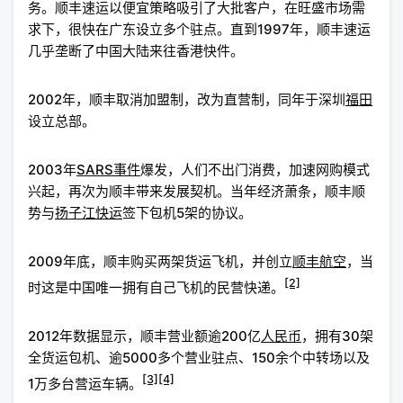
务。顺丰速运以便宜策略吸引了大批客户，在旺盛市场需
求下，很快在广东设立多个驻点。直到1997年，顺丰速运
几乎垄断了中国大陆来往香港快件。
2002年，顺丰取消加盟制，改为直营制，同年于深圳
福田
设立总部。
2003年
SARS事件
爆发，人们不出门消费，加速网购模式
兴起，再次为顺丰带来发展契机。当年经济萧条，顺丰顺
势与
扬子江快运
签下包机5架的协议。
2009年底，顺丰购买两架货运飞机，并创立
顺丰航空
，当
[2]
时这是中国唯一拥有自己飞机的民营快递。
2012年数据显示，顺丰营业额逾200亿
人民币
，拥有30架
全货运包机、逾5000多个营业驻点、150余个中转场以及
[3]
[4]
1万多台营运车辆。