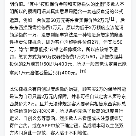
明价值。”其中“按照保价金额和实际损失的
比例
”多数人不
明所以的模糊用语其真实意思是隐含一套违反直觉的公式
[11]
运算，例如一台仪器50万元寄件者买保价险2万元
，后
来东西损毁需维修费1万元，原以为低于2万额度应该能请
领足额的一万，没想到顺丰算法是一种较恶意想定的隐含
性指责法律概念，即为客户声称物件价值2万，但实质50
万，隐含“蓄意低报”过错之想像概念，所以应该给予惩
罚，惩罚方式为50万仪器维修费1万为1/50，那便依照其
投保的2万赔其1/50即为400元，所以一般直觉认定自己能
[11]
拿到1万元赔偿者最后只有400元。
此法律概念有自创过度想像的嫌疑，顾客买2万的保险可能
是认为自己只需2万元内保障，并非可径自认定客人声称东
西总价为2万。且并无法律规定客人要老实相告东西实际总
价值给货运公司的义务，所以条约充满了极高的过度自行
定义、自创义务等意涵，然多数人未看懂或未注意便签订
寄件合约，或在APP中按下确定钮，造成顺丰可以主张双
方均同意此一规范，客人陷于不利地位。