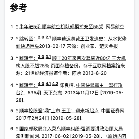
参考
^
半年进5架 顺丰航空机队规模扩充至55架
. 网易航空.
2.0
2.1
^
跳转至：
顺丰速运总裁王卫发迹史：从水货佬
到快递巨头
2013-02-17 来源：创业家、楚天金报
3.0
3.1
^
跳转至：
顺丰20年来首次募资近80亿 三大机
构入股不超25％
页面存档备份
，存于
互联网档案馆
来
源：21世纪经济报道作者：陈承 2013-8-20
4.0
4.1
4.2
^
跳转至：
陈良榕.
中國快遞霸主 潛行攻
台？
. 535期.
天下杂志
. 2013年11月12日 [2019-05-
28].
^
顺丰控股登“鼎”上市 王卫：迎来新起点
. 中国证券网.
2017年2月24日 [2019-05-28].
^
国家邮政局介入菜鸟顺丰纠纷:强调要讲政治顾大局
.
澎湃新闻网. 2017-06-02 [2019-05-28]. （
原始内容