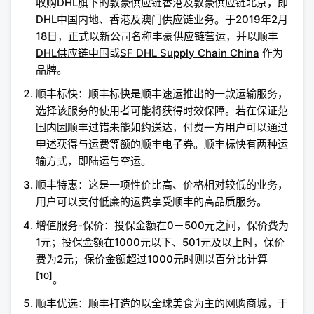
收购DHL旗下的敦豪供应链香港及敦豪供应链北京，即
DHL中国内地、香港及澳门供应链业务。于2019年2月
18日，正式以新公司名称
丰豪供应链
营运，并以
顺丰
DHL供应链中国
或
SF DHL Supply Chain China
作为
品牌。
顺丰标快：顺丰标快是顺丰速运推出的一款运输服务，
选择该服务的使用者可能将获得时效保障。若在保证范
围内因顺丰过错未能如约送达，付费一方用户可以通过
申述获得与运费等额的顺丰电子券。顺丰标快有两种运
输方式，即陆运与空运。
顺丰特惠：这是一项性价比高、价格相对较低的业务，
用户可以支付低廉的运费享受顺丰的高品质服务。
增值服务-保价：投保金额在0－500元之间，保价费为
1元；投保金额在1000元以下、501元及以上时，保价
费为2元；保价金额超过1000元时则以百分比计算
[10]
。
顺丰优选
：顺丰打造的以全球美食为主的网购商城，于