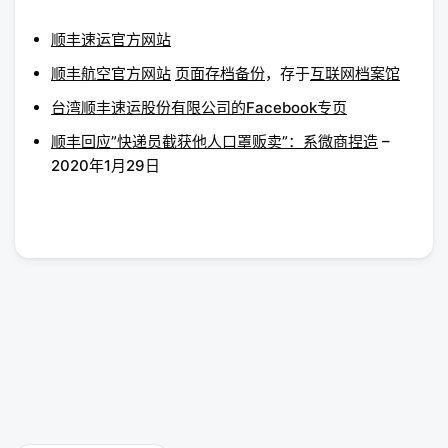
顺丰速运官方网站
顺丰航空官方网站
页面存档备份
，存于
互联网档案馆
台湾顺丰速运股份有限公司的Facebook专页
顺丰回应”快递员截获他人口罩贩卖”：系微商捏造
–
2020年1月29日