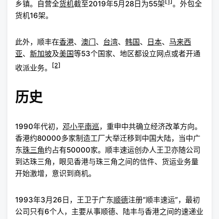
[1]
乡镇。自营全
货机
截至2019年5月28日为55架
。外包全
货机16架。
此外，顺丰在
香港
、
澳门
、
台湾
、
韩国
、
日本
、
马来西
亚
、
新加坡
及
美国
等53个国家、地区都设立网点或者开通
[2]
收派业务。
历史
1990年代初，
邓小平南巡
，重申中共确立经济改革方向。
香港约80000多家制造工厂大举迁移到中国大陆，当中广
东
珠三角
约占有50000家。顺丰速运创办人王卫亦随公司
到达珠三角，眼见香港与珠三角之间的信件、货运业务量
开始激增，意识到商机。
1993年3月26日，王卫于广东
顺德
注册“顺丰速运”，最初
公司只有6个人，主要从事顺德、陆丰与香港之间的速递业