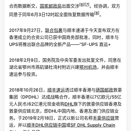
[6]
[7]
合而数据断交，
国家邮政局
出面交涉
。经协调，双方
[8]
同意于同年6月3日12时起全面恢复数据传输
。
2017年9月27日，
联合包裹
与顺丰速递于今天宣布双方在
香港成立的合资公司已获中国商务部批准，同时，顺丰与
UPS将推出联合品牌的全新产品——“SF-UPS 直运+
2018年2月9日，国务院及中央军委发出批复文件，同意在
湖北省鄂州市燕矶镇杜湾村附近兴建
鄂州机场
，并由顺丰
速运参与投资。
2018年10月26日，
顺丰速运
透过顺丰香港与
德国邮政
敦豪
集团（DPDHL）达成战略合作，顺丰香港以7亿欧元/55亿
元人民币/62亿港元现金收购
DHL
旗下的敦豪供应链香港及
敦豪供应链北京，即DHL中国内地、香港及澳门供应链业
务。于2019年2月18日，正式以新公司名称
丰豪供应链
营
运，并以
顺丰DHL供应链中国
或
SF DHL Supply Chain