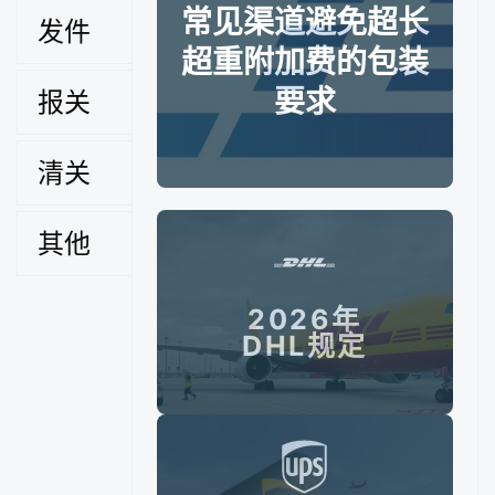
国际快递是怎么
常见渠道避免超长
发件
订单系统教程
下载预录单和放行单教
计费的
超重附加费的包装
程
要求
报关
专线是怎么计费
围长怎么计算
的
清关
申报价值应该填
其他
保险收费标准
多少
2026年
代打包收费标准
磁检收费标准
DHL规定