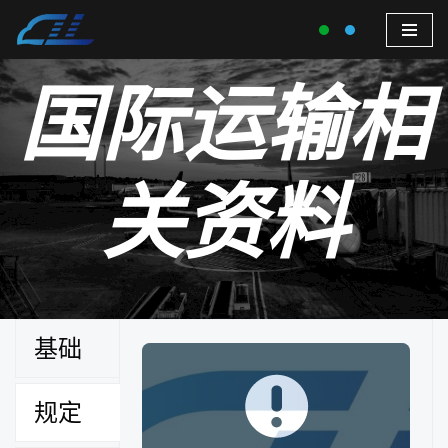
国际运输相
关资料
基础
寄件时品名
报关资料模板和示例
欧盟国家有哪些
美国加拿大有哪些州
盖章位置示例
基础知
禁运物
为什么需要
自下单发件流程
散客发件流程
识
品
规定
完整详细
成交方式
文件下载
FEDEX/UPS 电子委托