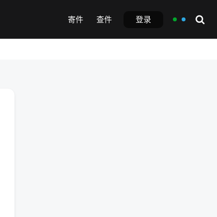
登录
寄件
查件