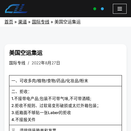
首页
»
渠道
»
国际专线
»
美国空运集运
美国空运集运
国际专线
2022年8月27日
一、可收多肉/植物/食物/药品/化妆品/粉末
二、拒收：
1.不接带电产品;包装不可带气味,不可带酒精;
2.拒收不规则、过软易变形破损或太烂外箱包装；
3.纸箱面不够贴一张Laber的拒收
4.不接报关件
三、须提供装箱单和发票