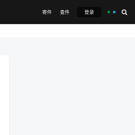
登录
寄件
查件