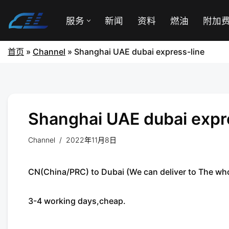
服务
新闻
资料
燃油
附加
首页
»
Channel
»
Shanghai UAE dubai express-line
Shanghai UAE dubai expr
Channel
2022年11月8日
CN(China/PRC) to Dubai (We can deliver to The whol
3-4 working days,cheap.