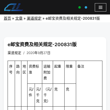
首页
»
文章
»
渠道规定
»
e邮宝资费及相关规定-200831版
e邮宝资费及相关规定-200831版
渠道规定
2020年9月27日
序
路
地
资费标
运输
起重
限重
备注
号
向
区
准
附加
费
元/
元/
（元/
克
克
件
千
千
克
克）