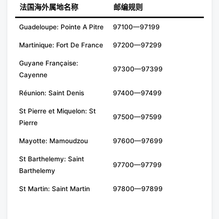
法国海外属地名称
邮编规则
Guadeloupe: Pointe A Pitre
97100—97199
Martinique: Fort De France
97200—97299
Guyane Française:
97300—97399
Cayenne
Réunion: Saint Denis
97400—97499
St Pierre et Miquelon: St
97500—97599
Pierre
Mayotte: Mamoudzou
97600—97699
St Barthelemy: Saint
97700—97799
Barthelemy
St Martin: Saint Martin
97800—97899