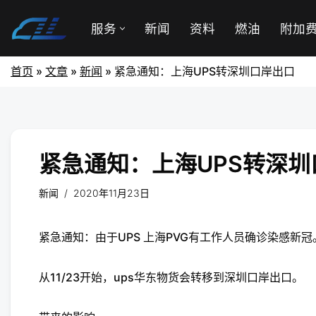
服务
新闻
资料
燃油
附加
首页
»
文章
»
新闻
»
紧急通知：上海UPS转深圳口岸出口
紧急通知：上海UPS转深圳
新闻
2020年11月23日
紧急通知：由于‬‬UPS 上海PVG有工作人员确诊染感‬‬新冠
从11/23开始，ups华东物货‬‬会转移到深圳口岸出口。