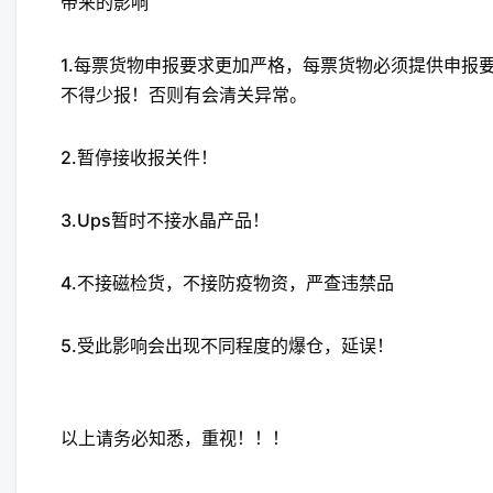
带来的影响
1.每票货物申报要求更加严格，每票货物必须提供申报
不得少报！否则有会‬‬清关异常。
2.暂停接收报关件！
3.U‬‬ps暂时不接水晶产品！
4.不接磁检货，不接防疫物资，严查违禁品
5.受此影响会出现不同程度的爆仓，延误！
以上请务必知悉，重视！！！