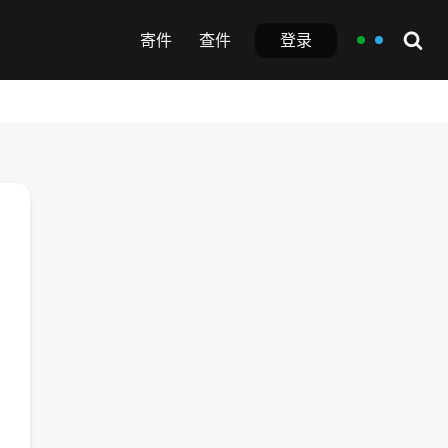
登录
寄件
查件