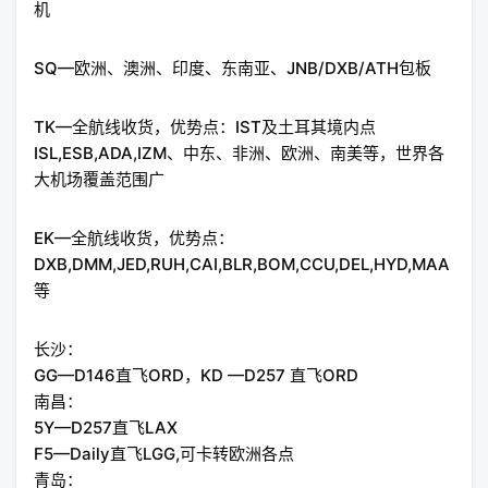
机
SQ—欧洲、澳洲、印度、东南亚、JNB/DXB/ATH包板
TK—全航线收货，优势点：IST及土耳其境内点
ISL,ESB,ADA,IZM、中东、非洲、欧洲、南美等，世界各
大机场覆盖范围广
EK—全航线收货，优势点：
DXB,DMM,JED,RUH,CAI,BLR,BOM,CCU,DEL,HYD,MAA
等
长沙：
GG—D146直飞ORD，KD —D257 直飞ORD
南昌：
5Y—D257直飞LAX
F5—Daily直飞LGG,可卡转欧洲各点
青岛：