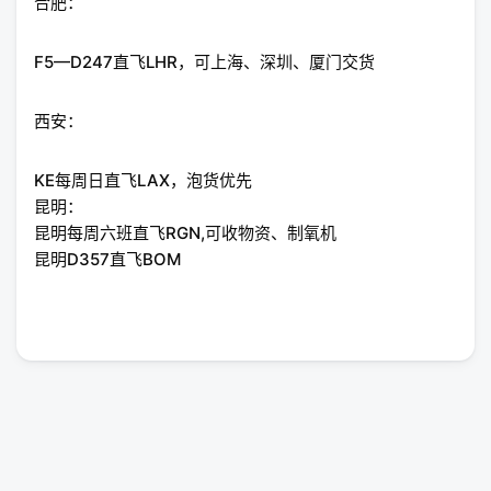
合肥：
F5—D247直飞LHR，可上海、深圳、厦门交货
西安：
KE每周日直飞LAX，泡货优先
昆明：
昆明每周六班直飞RGN,可收物资、制氧机
昆明D357直飞BOM