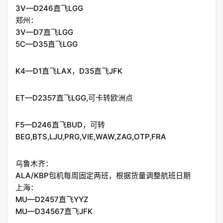
3V—D246直飞LGG
郑州：
3V—D7直飞LGG
5C—D35直飞LGG
K4—D1直飞LAX，D35直飞JFK
ET—D2357直飞LGG,可卡转欧洲点
F5—D246直飞BUD，可转
BEG,BTS,LJU,PRG,VIE,WAW,ZAG,OTP,FRA
乌鲁木齐：
ALA/KBP包机每周固定两班，根据货量调整航班日期
上海：
MU—D2457直飞YYZ
MU—D34567直飞JFK