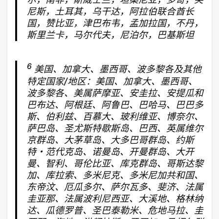
尼斯，土耳其，乌干达，阿拉伯联合酋长
国，赞比亚，津巴布韦，孟加拉国，不丹，
斯里兰卡，马尔代夫，尼泊尔，巴基斯坦
6
美国、加拿大、墨西哥、波多黎各及其他
特定国家/地区：美国、加拿大、墨西哥、
波多黎各、美属萨摩亚、安圭拉、安提瓜和
巴布达、阿根廷、阿鲁巴、巴哈马、巴巴多
斯、伯利兹、百慕大、玻利维亚、博奈尔、
萨巴岛、圣尤斯特歇斯岛、巴西、英属维尔
京群岛、大茅草岛、大多巴哥群岛、约斯
特・范代克岛、诺曼岛、开曼群岛、大开
曼、智利、哥伦比亚、库克群岛、哥斯达黎
加、库拉索、多米尼克、多米尼加共和国、
东帝汶、厄瓜多尔、萨尔瓦多、斐济、法属
圭亚那、法属波利尼西亚、大溪地、格林纳
达、瓜德罗普、圣巴泰勒米、危地马拉、圭