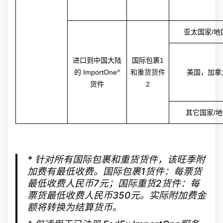
亚太国家/地
进口到中国大陆
国际包裹
1
的
ImportOne^
和重货货件
美国，加拿
货件
2
其它国家/
* 针对所有国际包裹和重货货件，该旺季附
加费有最低收费。国际包裹1货件：每票货
最低收费人民币7元；国际重货2货件：每
票货最低收费人民币350元。实际附加费金
额将转换为结算货币。