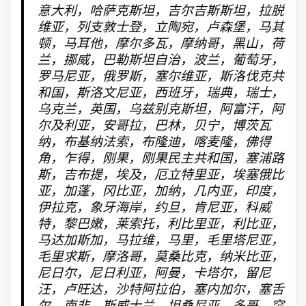
意大利，哈萨克斯坦，吉尔吉斯斯坦，拉脱
维亚，列支敦士登，立陶宛，卢森堡，马其
顿，马耳他，摩尔多瓦，摩纳哥，黑山，荷
兰，挪威，巴勒斯坦自治，波兰，葡萄牙，
罗马尼亚，俄罗斯，塞尔维亚，斯洛伐克共
和国，斯洛文尼亚，西班牙，瑞典，瑞士，
乌克兰，英国，乌兹别克斯坦，阿富汗，阿
尔及利亚，安哥拉，巴林，贝宁，博茨瓦
纳，布基纳法索，布隆迪，喀麦隆，佛得
角，乍得，刚果，刚果民主共和国，塞浦路
斯，吉布提，埃及，厄立特里亚，埃塞俄比
亚，加蓬，冈比亚，加纳，几内亚，印度，
伊拉克，象牙海岸，约旦，肯尼亚，科威
特，黎巴嫩，莱索托，利比里亚，利比亚，
马达加斯加，马拉维，马里，毛里塔尼亚，
毛里求斯，摩洛哥，莫桑比克，纳米比亚，
尼日尔，尼日利亚，阿曼，卡塔尔，留尼
汪，卢旺达，沙特阿拉伯，塞内加尔，塞舌
尔，南非，斯威士兰，坦桑尼亚，多哥，突