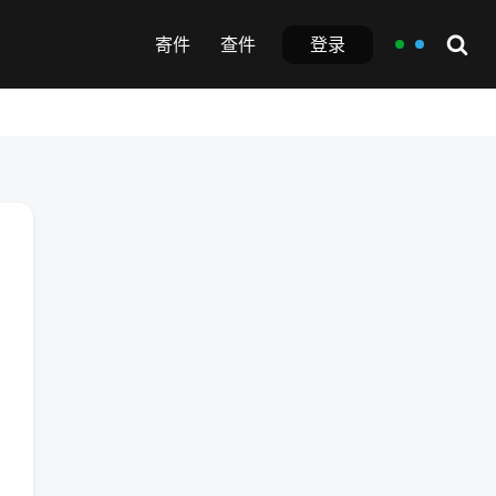
登录
寄件
查件