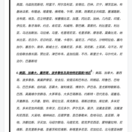
英国，乌兹别克斯坦，阿富汗，阿尔及利亚，安哥拉，巴林，贝宁，博茨瓦纳，布
基纳法索，布隆迪，喀麦隆，佛得角，乍得，刚果，刚果民主共和国，塞浦路斯，
吉布提，埃及，厄立特里亚，埃塞俄比亚，加蓬，冈比亚，加纳，几内亚，印度，
伊拉克，象牙海岸，约旦，肯尼亚，科威特，黎巴嫩，莱索托，利比里亚，利比
亚，马达加斯加，马拉维，马里，毛里塔尼亚，毛里求斯，摩洛哥，莫桑比克，纳
米比亚，尼日尔，尼日利亚，阿曼，卡塔尔，留尼汪，卢旺达，沙特阿拉伯，塞内
加尔，塞舌尔，南非，斯威士兰，坦桑尼亚，多哥，突尼斯，土耳其，乌干达，阿
拉伯联合酋长国，赞比亚，津巴布韦，孟加拉国，不丹，斯里兰卡，马尔代夫，尼
泊尔，巴基斯坦
6
6.
美国，加拿大，墨西哥，波多黎各及其他特定国家/地区
：美国、加拿大、墨西
哥、波多黎各、美属萨摩亚、安圭拉、安提瓜和巴布达、阿根廷、阿鲁巴、巴哈
马、巴巴多斯、伯利兹、百慕大、玻利维亚、博奈尔、萨巴岛、圣尤斯特歇斯岛、
巴西、英属维尔京群岛、大茅草岛、大多巴哥群岛、约斯特・范代克岛、诺曼岛、
开曼群岛、大开曼、智利、哥伦比亚、库克群岛、哥斯达黎加、库拉索、多米尼
克、多米尼加共和国、东帝汶、厄瓜多尔、萨尔瓦多、斐济、法属圭亚那、法属波
利尼西亚、大溪地、格林纳达、瓜德罗普、圣巴泰勒米、危地马拉、圭亚那、海
地、洪都拉斯、牙买加、马绍尔群岛、马提尼克、密克罗尼西亚、蒙特塞拉特、尼
维斯、圣克里斯多福、圣基茨和尼维斯、新喀里多尼亚、尼加拉瓜、北马里亚纳群