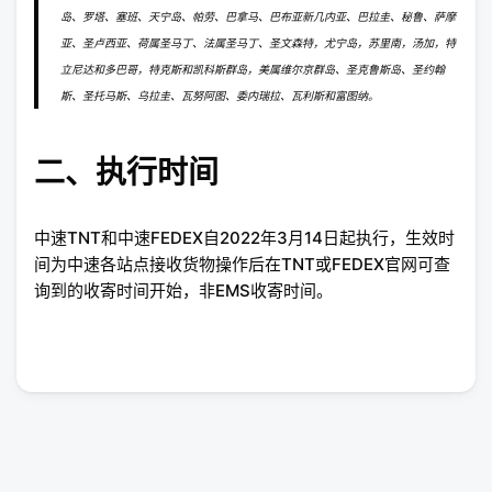
岛、罗塔、塞班、天宁岛、帕劳、巴拿马、巴布亚新几内亚、巴拉圭、秘鲁、萨摩
亚、圣卢西亚、荷属圣马丁、法属圣马丁、圣文森特，尤宁岛，苏里南，汤加，特
立尼达和多巴哥，特克斯和凯科斯群岛，美属维尔京群岛、圣克鲁斯岛、圣约翰
斯、圣托马斯、乌拉圭、瓦努阿图、委内瑞拉、瓦利斯和富图纳。
二、执行时间
中速TNT和中速FEDEX自2022年3月14日起执行，生效时
间为中速各站点接收货物操作后在TNT或FEDEX官网可查
询到的收寄时间开始，非EMS收寄时间。