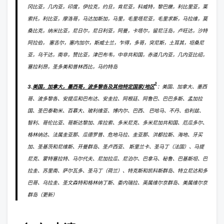
冈比亚，几内亚，印度，伊拉克，约旦，肯尼亚，科威特，黎巴嫩，利比里亚，莱
索托，利比亚，摩洛哥，马达加斯加，马里，毛里塔尼亚，毛里求斯，马拉维，莫
桑比克，纳米比亚，尼日尔，尼日利亚，阿曼，卡塔尔，留尼汪岛，卢旺达，沙特
阿拉伯， 塞舌尔，塞内加尔，斯威士兰，乍得，多哥，突尼斯，土耳其，坦桑尼
亚，乌干达，南非，赞比亚，津巴布韦，中非共和国，赤道几内亚，几内亚比绍，
塞拉利昂，圣多美和普林西比，马约特岛
3
3.
美国，加拿大，墨西哥，波多黎各及其他特定国家/地区
：美国、加拿大、墨西
哥、波多黎各、安提瓜和巴布达、安圭拉、阿根廷、阿鲁巴、巴巴多斯、孟加拉
国、圣巴泰勒米、百慕大、玻利维亚、博内尔、巴西、 巴哈马、不丹、伯利兹、
智利、哥伦比亚、哥斯达黎加、库拉索、多米尼克、多米尼加共和国、厄瓜多尔、
格林纳达、法属圭亚那、瓜德罗普、危地马拉、圭亚那、洪都拉斯、海地、牙买
加、圣基茨和尼维斯、开曼群岛、圣卢西亚、 斯里兰卡、圣马丁（法国）、马提
尼克、蒙特塞拉特、马尔代夫、尼加拉瓜、尼泊尔、巴拿马、秘鲁、巴基斯坦、巴
拉圭、苏里南、萨尔瓦多、圣马丁（荷兰）、特克斯和凯科斯群岛、特立尼达和多
巴哥、乌拉圭、圣文森特和格林纳丁斯、委内瑞拉、英属维尔京群岛、美属维尔京
群岛（更新）