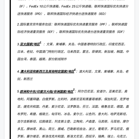
（IF），FedEx 10公斤快递箱，FedEx 25公斤快递箱，联邦快递国际优先快递分
送快递服务（IPD），联邦快递国际经济快递分送快递服务（IED）
2.国际重货货件服务包括：联邦快递国际优先快递重货服务（IPF），联邦快递国
际经济快递重货服务（IEF），联邦快递国际优先快递分送快递重货服务（IDF）
3
3.
亚太国家/地区
：文莱，柬埔寨，关岛，中国香港特别行政区，印度尼西亚，
日本，老挝，中国澳门特别行政区，马来西亚，蒙古，菲律宾，新加坡，韩国，中
国台湾，泰国，越南，部分航线除外
4
4.
澳大利亚和新西兰及其他特定国家/地区
：澳大利亚，文莱，柬埔寨，关岛，老
挝，新西兰
5
5.
欧洲和中东/印度次大陆/非洲国家/地区
：阿尔巴尼亚，安道尔，亚美尼亚，奥
地利，阿塞拜疆，白俄罗斯，比利时，波斯尼亚和黑塞哥维那，保加利亚，克罗地
亚，捷克共和国，丹麦，爱沙尼亚，法罗群岛，芬兰，法国，格鲁吉亚，德国，直
布罗陀，希腊，格陵兰，匈牙利，冰岛，爱尔兰，以色列，意大利，哈萨克斯坦，
吉尔吉斯斯坦，拉脱维亚，列支敦士登，立陶宛，卢森堡，马其顿，马耳他，摩尔
多瓦，摩纳哥，黑山，荷兰，挪威，巴勒斯坦自治，波兰，葡萄牙，罗马尼亚，俄
罗斯，塞尔维亚，斯洛伐克共和国，斯洛文尼亚，西班牙，瑞典，瑞士，乌克兰，