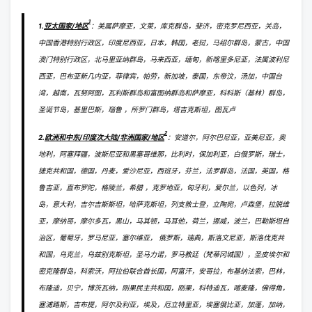
1
1.
亚太国家/地区
：美属萨摩亚，文莱，库克群岛，斐济，密克罗尼西亚，关岛，
中国香港特别行政区，印度尼西亚，日本，韩国，老挝，马绍尔群岛，蒙古，中国
澳门特别行政区，北马里亚纳群岛，马来西亚，缅甸，新喀里多尼亚，法属波利尼
西亚，巴布亚新几内亚，菲律宾，帕劳，新加坡，泰国，东帝汶，汤加，中国台
湾，越南，瓦努阿图，瓦利斯群岛和富图纳群岛和萨摩亚，科科斯（基林）群岛，
圣诞节岛，基里巴斯，瑙鲁 ，所罗门群岛，塔吉克斯坦，图瓦卢
2
2.
欧洲和中东/印度次大陆/非洲国家/地区
：安道尔，阿尔巴尼亚，亚美尼亚，奥
地利，阿塞拜疆，波斯尼亚和黑塞哥维那，比利时，保加利亚，白俄罗斯，瑞士，
捷克共和国，德国，丹麦，爱沙尼亚，西班牙，芬兰，法罗群岛，法国，英国，格
鲁吉亚，直布罗陀，格陵兰，希腊 ，克罗地亚，匈牙利，爱尔兰，以色列，冰
岛，意大利，吉尔吉斯斯坦，哈萨克斯坦，列支敦士登，立陶宛，卢森堡，拉脱维
亚，摩纳哥，摩尔多瓦，黑山，马其顿，马耳他，荷兰，挪威，波兰，巴勒斯坦自
治区，葡萄牙，罗马尼亚，塞尔维亚， 俄罗斯，瑞典，斯洛文尼亚，斯洛伐克共
和国，乌克兰，乌兹别克斯坦，圣马力诺，罗马教廷（梵蒂冈城国），圣皮埃尔和
密克隆群岛，科索沃，阿拉伯联合酋长国，阿富汗，安哥拉，布基纳法索，巴林，
布隆迪，贝宁，博茨瓦纳，刚果民主共和国，刚果，科特迪瓦，喀麦隆，佛得角，
塞浦路斯，吉布提，阿尔及利亚，埃及，厄立特里亚，埃塞俄比亚，加蓬，加纳，