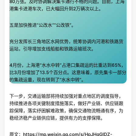
80万张。及时协调解决集卡通行不畅的问题。目前，上海
港集卡进港车次，已大幅回升到2万辆次以上。
五是加快推进“公改水”“公改铁”。
充分发挥长三角地区水网优势，统筹协调内河港和铁路货
运站，引导增加支线船舶和铁路运输班次。
4月份，上海港“水水中转”占港口集疏运的比重达到65%，
比3月份增加了13.5个百分点。这意味着，原先集卡一部分
的集疏运量，现在转到了“水水中转”。
下一步，交通运输部将持续加强对重点地区的调度指导，
持续推进各项关键制度措施落实，做好产业链、供应链跟
踪保障，落实纾困解难政策，确保交通物流畅通有序，为
稳经济稳产业链供应链，提供有力的支撑保障。
原文：https://mp.weixin.qq.com/s/HpJHgGlDZ-