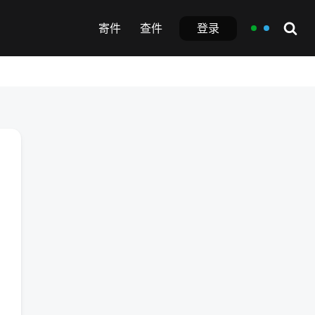
登录
寄件
查件