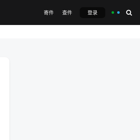
登录
寄件
查件