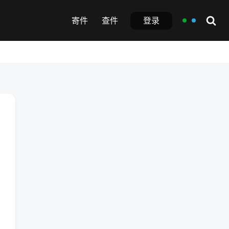
登录
寄件
查件