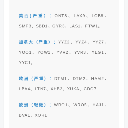
美西(严重）：
ONT8、LAX9、LGB8、
SMF3、SBD1、GYR3、LAS1、FTW1。
加拿大（严重）：
YYZ2、YYZ4、YYZ7、
YOO1、YOW1、YVR2、YVR3、YEG1、
YYC1。
欧洲（严重）：
DTM1、DTM2、HAM2、
LBA4、LTN7、XHB2、XUKA、CDG7
欧洲（轻微）：
WRO1、WRO5、HAJ1、
BVA1、XOR1