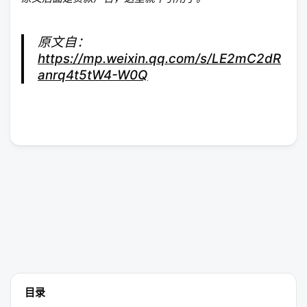
原文自：
https://mp.weixin.qq.com/s/LE2mC2dR
anrq4t5tW4-W0Q
目录