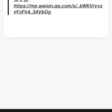
https://mp.weixin.qq.com/s/_kWKVrvvz
nYxFh4_3AVbGg