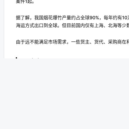
案件1起。
据了解，我国烟花爆竹产量约占全球90%，每年约有1
海运方式出口到全球。但目前国内仅有上海、北海等少
由于远不能满足市场需求，一些货主、货代、采购商在
原文自：
https://mp.weixin.qq.com/s