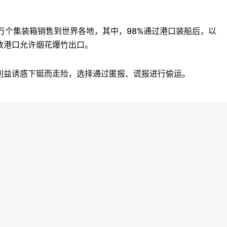
0万个集装箱销售到世界各地，其中，98%通过港口装船后，以
数港口允许烟花爆竹出口。
利益诱惑下铤而走险，选择通过匿报、谎报进行偷运。
/Jje9HdmZEbG4MuicRxCviQ