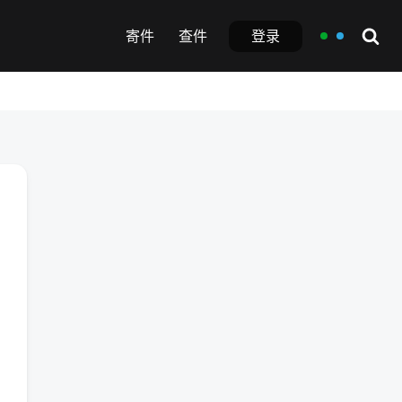
登录
寄件
查件