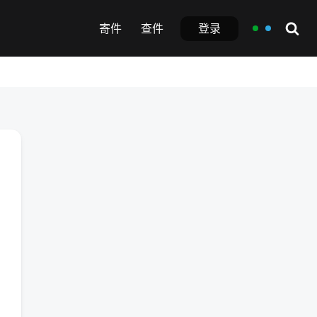
登录
寄件
查件