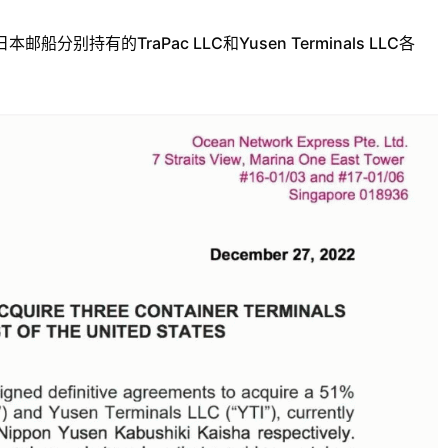
持有的TraPac LLC和Yusen Terminals LLC各