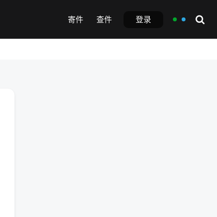
登录
寄件
查件