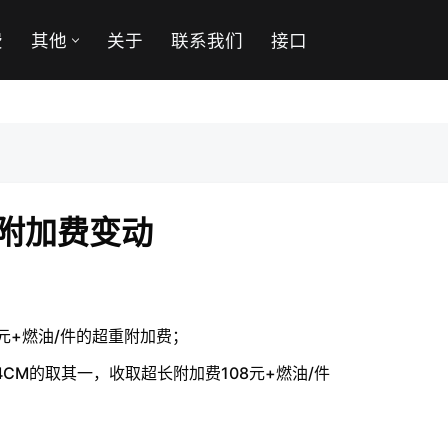
费
其他
关于
联系我们
接口
础附加费变动
8元+燃油/件的超重附加费；
4CM的取其一，收取超长附加费108元+燃油/件