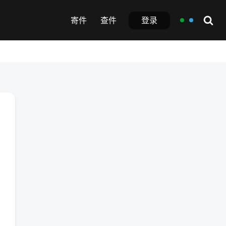
登录
寄件
查件