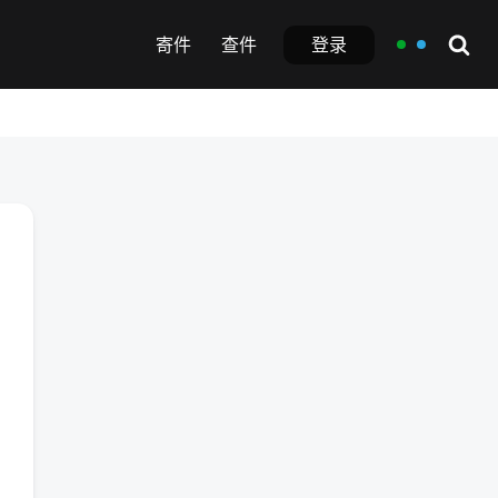
登录
寄件
查件