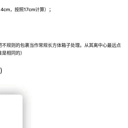
4cm，按照17cm计算）；
把不规则的包裹当作常规长方体箱子处理。从其离中心最远点
准是相同的）
)