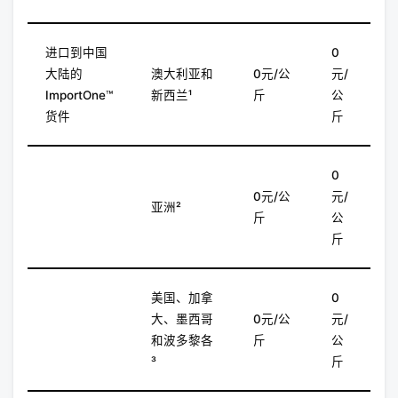
进口到中国
0
大陆的
澳大利亚和
0元/公
元/
ImportOne™
新西兰¹
斤
公
货件
斤
0
0元/公
元/
亚洲²
斤
公
斤
美国、加拿
0
大、墨西哥
0元/公
元/
和波多黎各
斤
公
³
斤