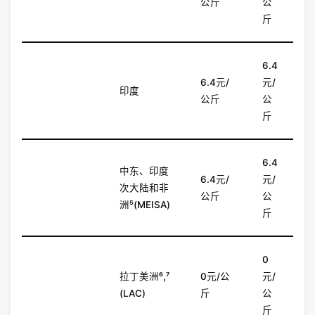
公斤
公
斤
6.4
6.4元/
元/
印度
公斤
公
斤
6.4
中东、印度
6.4元/
元/
次大陆和非
公斤
公
洲⁵(MEISA)
斤
0
拉丁美洲⁶,⁷
0元/公
元/
(LAC)
斤
公
斤