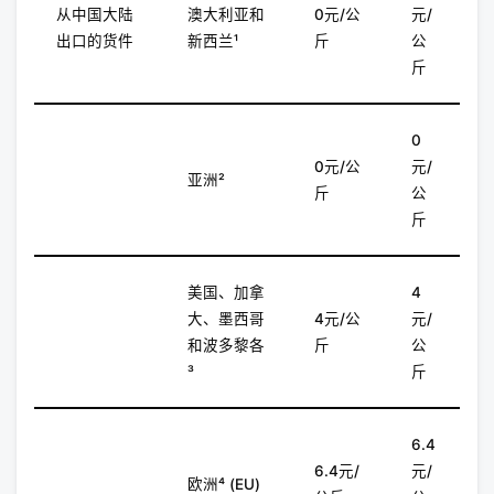
从中国大陆
澳大利亚和
0元/公
元/
出口的货件
新西兰¹
斤
公
斤
0
0元/公
元/
亚洲²
斤
公
斤
美国、加拿
4
大、墨西哥
4元/公
元/
和波多黎各
斤
公
³
斤
6.4
6.4元/
元/
欧洲⁴ (EU)