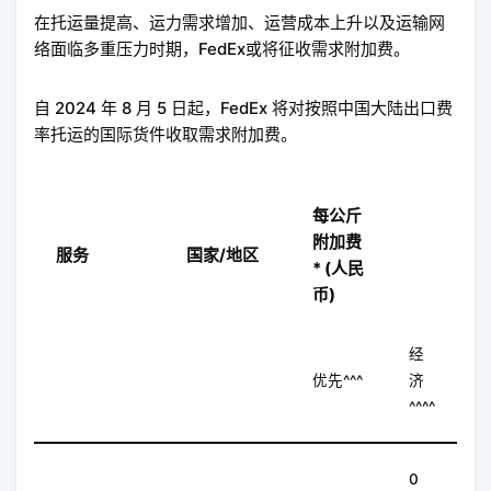
在托运量提高、运力需求增加、运营成本上升以及运输网
络面临多重压力时期，FedEx或将征收需求附加费。
自 2024 年 8 月 5 日起，FedEx 将对按照中国大陆出口费
率托运的国际货件收取需求附加费。
每公斤
附加费
服务
国家/地区
* (人民
币)
经
优先^^^
济
^^^^
0