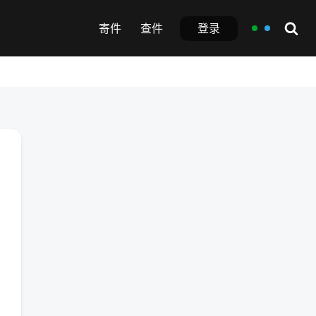
登录
寄件
查件