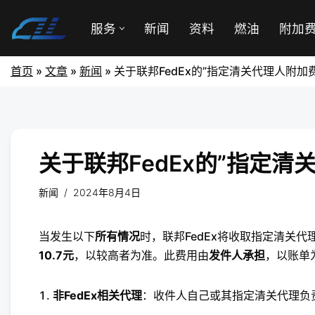
服务
新闻
资料
燃油
附加
首页
»
文章
»
新闻
»
关于联邦FedEx的”指定清关代理人附加
关于联邦FedEx的”指定清
新闻
2024年8月4日
当发生以下
所有情况
时，联邦FedEx将收取指定清关
10.7元
，以较高者为准。此费用由
发件人承担
，以账单
非FedEx相关代理
：收件人自己或其指定清关代理负