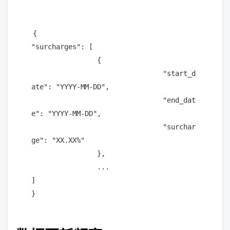
{

"surcharges": [

		{

				"start_d
ate": "YYYY-MM-DD",

				"end_dat
e": "YYYY-MM-DD",

				"surchar
ge": "XX.XX%"

		},

		...

]
