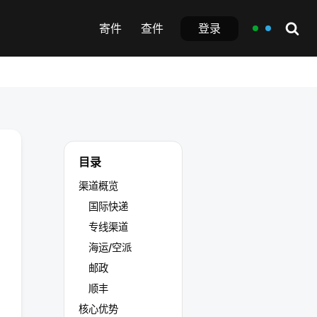
登录
寄件
查件
目录
渠道概览
国际快递
专线渠道
海运/空派
邮政
顺丰
核心优势