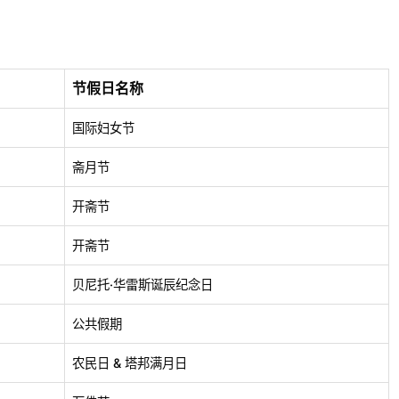
节假日名称
国际妇女节
斋月节
开斋节
开斋节
贝尼托·华雷斯诞辰纪念日
公共假期
农民日 & 塔邦满月日