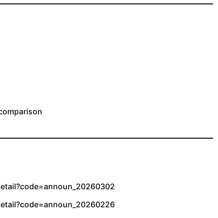
comparison
/detail?code=announ_20260302
/detail?code=announ_20260226