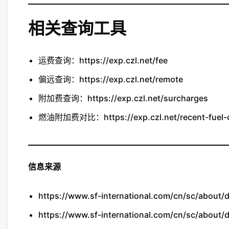
相关查询工具
运费查询：https://exp.czl.net/fee
偏远查询：https://exp.czl.net/remote
附加费查询：https://exp.czl.net/surcharges
燃油附加费对比：https://exp.czl.net/recent-fuel-
信息来源
https://www.sf-international.com/cn/sc/about
https://www.sf-international.com/cn/sc/about