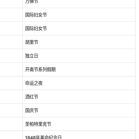
万佛节
国际妇女节
国际妇女节
胡里节
独立日
开斋节系列假期
命运之夜
洒红节
国庆节
圣帕特里克节
1848年革命纪念日