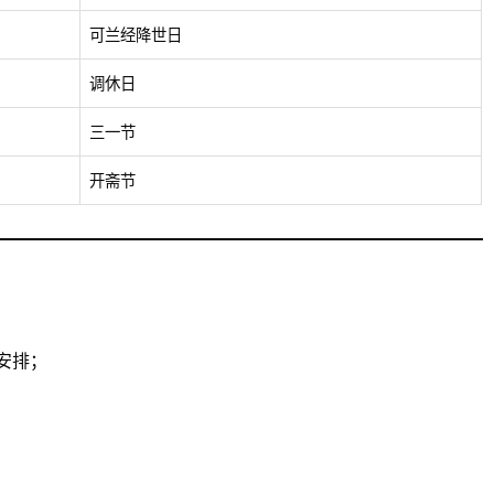
可兰经降世日
调休日
三一节
开斋节
安排；