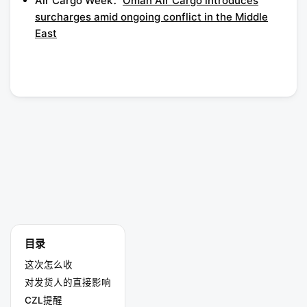
Air Cargo Week：
Oman Air Cargo introduces
surcharges amid ongoing conflict in the Middle
East
目录
这次怎么收
对发货人的直接影响
CZL提醒