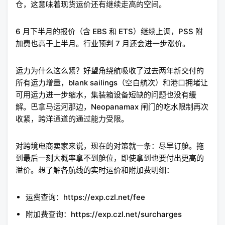
仓，这意味着现货运价还有继续走高的空间。
6 月下半月的报价（含 EBS 和 ETS）继续上调，PSS 附
加费也高于上半月。行业预判 7 月还会进一步涨价。
运力为什么这么紧？好望角绕航吸收了过去两年新交付的
所有运力增量，blank sailings（空白航次）和港口拥堵让
可用运力进一步缩水，集装箱设备短缺的问题也没有缓
解。巴拿马运河那边，Neopanamax 闸门的吃水限制再次
收紧，跨洋通道的通过能力受限。
对跨境电商卖家来说，现在的对策就一条：尽早订舱。拖
到最后一刻大概率拿不到舱位，即使拿到也要付出更高的
溢价。想了解各航线的实时运价和附加费明细：
运费查询：https://exp.czl.net/fee
附加费查询：https://exp.czl.net/surcharges