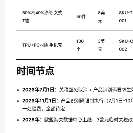
60%棉40%涤纶 女式
8美
SKU-T
50件
T恤
元
001
100
3美
SKU-C
TPU+PC材质 手机壳
个
元
002
时间节点
2026年7月1日
：关税豁免取消 + 产品识别码要求生
2026年11月1日
：产品识别码强制执行（7月1日-1
一处理费，金额待定
2028年
：欧盟海关数据中心上线，3欧元临时关税