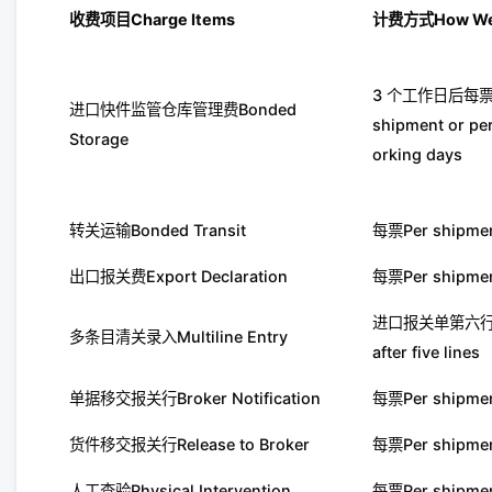
收费项目
Charge Items
计费方式
How We
3 个工作日后每
进口快件监管仓库管理费Bonded
shipment or per
Storage
orking days
转关运输Bonded Transit
每票Per shipme
出口报关费Export Declaration
每票Per shipme
进口报关单第六行起，
多条目清关录入Multiline Entry
after five lines
单据移交报关行Broker Notification
每票Per shipme
货件移交报关行Release to Broker
每票Per shipme
人工查验Physical Intervention
每票Per shipme