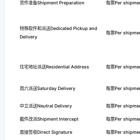
货件准备Shipment Preparation
每票Per shipme
特殊取件和派送Dedicated Pickup and
每票Per shipme
Delivery
住宅地址派送Residential Address
每票Per shipme
周六派送Saturday Delivery
每票Per shipme
中立派送Neutral Delivery
每票Per shipme
截件改派Shipment Intercept
每票Per shipme
直接签收Direct Signature
每票Per shipme