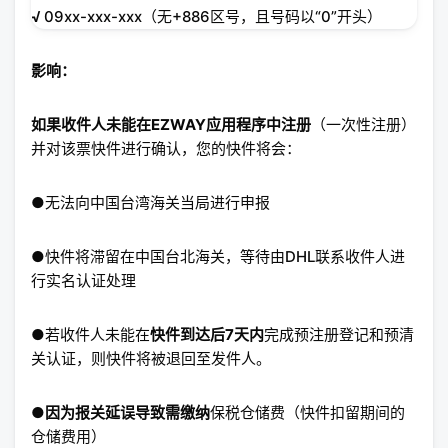
√
09xx-xxx-xxx（无+886区号，且号码以“0”开头）
影响：
如果收件人未能在EZWAY应用程序中注册
（一次性注册）
并对该票快件进行确认，您的快件将会：
●无法向中国台湾海关当局进行申报
●快件将滞留在中国台北海关，等待由DHL联系收件人进
行实名认证处理
●若收件人未能在
快件到达后7天内
完成预注册登记和预清
关认证，则快件将被退回至发件人。
●因为报关延误导致需缴纳
保税仓储费（快件扣留期间的
仓储费用）